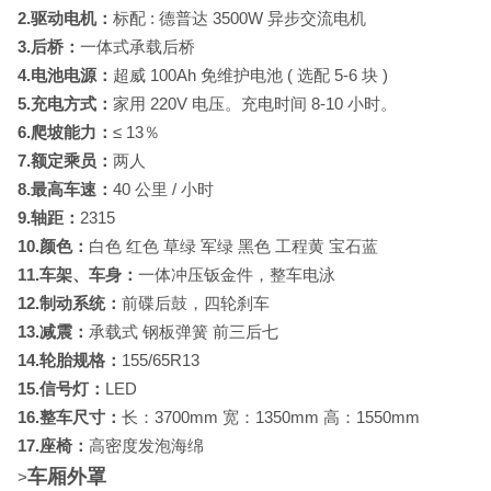
2.驱动电机：
标配 : 德普达 3500W 异步交流电机
3.后桥：
一体式承载后桥
4.电池电源：
超威 100Ah 免维护电池 ( 选配 5-6 块 )
5.充电方式：
家用 220V 电压。充电时间 8-10 小时。
6.爬坡能力：
≤ 13％
7.额定乘员：
两人
8.最高车速：
40 公里 / 小时
9.轴距：
2315
10.颜色：
白色 红色 草绿 军绿 黑色 工程黄 宝石蓝
11.车架、车身：
一体冲压钣金件，整车电泳
12.制动系统：
前碟后鼓，四轮刹车
13.减震：
承载式 钢板弹簧 前三后七
14.轮胎规格：
155/65R13
15.信号灯：
LED
16.整车尺寸：
长：3700mm 宽：1350mm 高：1550mm
17.座椅：
高密度发泡海绵
车厢外罩
>