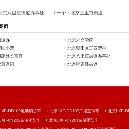
北京八里庄街道办事处
下一个：
北京三里屯街道
案例
街道办
北京外交学院
淀区小营
北京朝阳区王四营村
阳建外长富宫
北京八里庄街道办事处
大蔚秀园
北京呼家楼街道
LXF-DD109电动消防车
北京LXF-DD107广播宣传车
北京LXF-
LXF-CY202柴油消防车
北京LXF-CY201柴油消防车